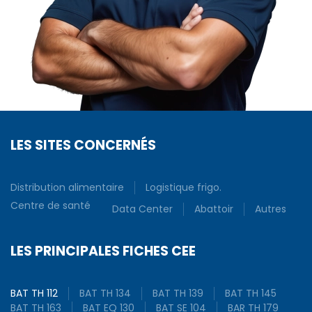
LES SITES CONCERNÉS
Distribution alimentaire
Logistique frigo.
Centre de santé
Data Center
Abattoir
Autres
LES PRINCIPALES FICHES CEE
BAT TH 112
BAT TH 134
BAT TH 139
BAT TH 145
BAT TH 163
BAT EQ 130
BAT SE 104
BAR TH 179