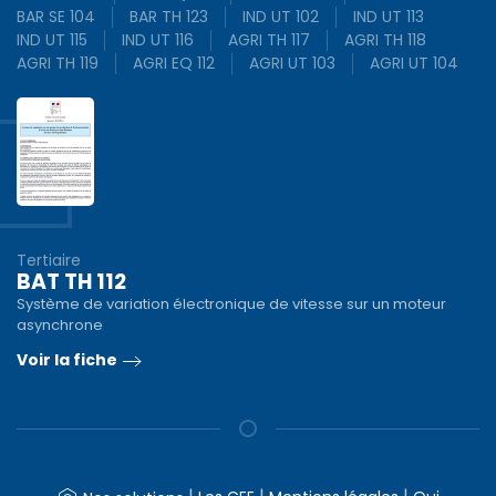
BAR SE 104
BAR TH 123
IND UT 102
IND UT 113
IND UT 115
IND UT 116
AGRI TH 117
AGRI TH 118
AGRI TH 119
AGRI EQ 112
AGRI UT 103
AGRI UT 104
Tertiaire
BAT TH 112
Système de variation électronique de vitesse sur un moteur
asynchrone
Voir la fiche