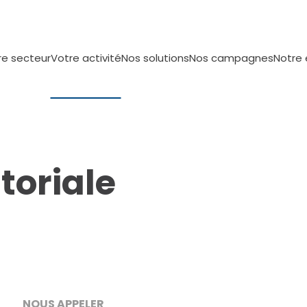
re secteur
Votre activité
Nos solutions
Nos campagnes
Notre 
itoriale
NOUS APPELER