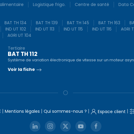
 alimentaire
Logistique frigo.
Centre de santé
Data C
BAT TH 134
BAT TH 139
BAT TH 145
BAT TH 163
BA
IND UT 102
IND UT 113
IND UT 115
IND UT 116
AGRI T
AGRI UT 104
Tertiaire
BAT TH 112
Système de variation électronique de vitesse sur un moteur asy
Voir la fiche
|
|
|
|
E
Mentions légales
Qui sommes-nous ?
Espace client