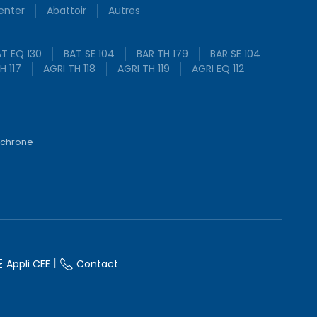
enter
Abattoir
Autres
T EQ 130
BAT SE 104
BAR TH 179
BAR SE 104
H 117
AGRI TH 118
AGRI TH 119
AGRI EQ 112
nchrone
|
Appli CEE
Contact