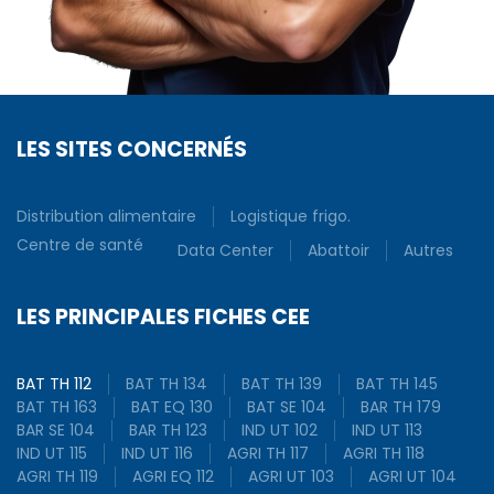
LES SITES CONCERNÉS
Distribution alimentaire
Logistique frigo.
Centre de santé
Data Center
Abattoir
Autres
LES PRINCIPALES FICHES CEE
BAT TH 112
BAT TH 134
BAT TH 139
BAT TH 145
BAT TH 163
BAT EQ 130
BAT SE 104
BAR TH 179
BAR SE 104
BAR TH 123
IND UT 102
IND UT 113
IND UT 115
IND UT 116
AGRI TH 117
AGRI TH 118
AGRI TH 119
AGRI EQ 112
AGRI UT 103
AGRI UT 104