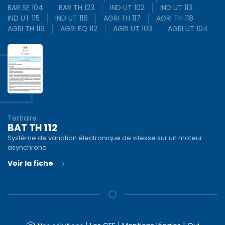
BAR SE 104
BAR TH 123
IND UT 102
IND UT 113
IND UT 115
IND UT 116
AGRI TH 117
AGRI TH 118
AGRI TH 119
AGRI EQ 112
AGRI UT 103
AGRI UT 104
Tertiaire
BAT TH 112
Système de variation électronique de vitesse sur un moteur
asynchrone
Voir la fiche