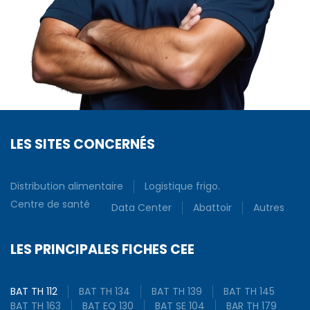
LES SITES CONCERNÉS
Distribution alimentaire
Logistique frigo.
Centre de santé
Data Center
Abattoir
Autres
LES PRINCIPALES FICHES CEE
BAT TH 112
BAT TH 134
BAT TH 139
BAT TH 145
BAT TH 163
BAT EQ 130
BAT SE 104
BAR TH 179